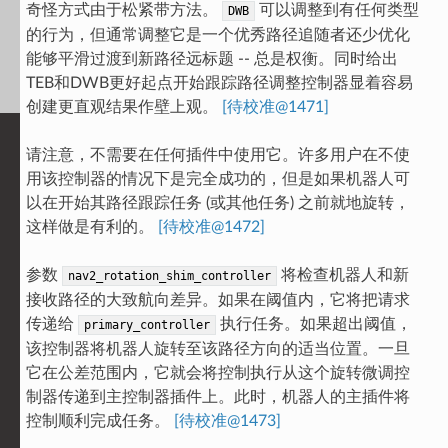
奇怪方式由于松紧带方法。
可以调整到有任何类型
DWB
的行为，但通常调整它是一个优秀路径追随者还少优化
能够平滑过渡到新路径远标题 -- 总是权衡。同时给出
TEB和DWB更好起点开始跟踪路径调整控制器显着容易
创建更直观结果作壁上观。
[待校准@1471]
请注意，不需要在任何插件中使用它。许多用户在不使
用该控制器的情况下是完全成功的，但是如果机器人可
以在开始其路径跟踪任务 (或其他任务) 之前就地旋转，
这样做是有利的。
[待校准@1472]
参数
将检查机器人和新
nav2_rotation_shim_controller
接收路径的大致航向差异。如果在阈值内，它将把请求
传递给
执行任务。如果超出阈值，
primary_controller
该控制器将机器人旋转至该路径方向的适当位置。一旦
它在公差范围内，它就会将控制执行从这个旋转微调控
制器传递到主控制器插件上。此时，机器人的主插件将
控制顺利完成任务。
[待校准@1473]