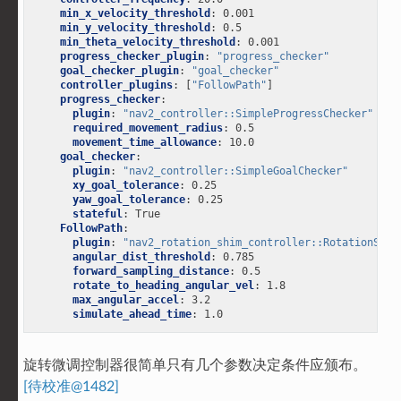
min_x_velocity_threshold
:
0.001
min_y_velocity_threshold
:
0.5
min_theta_velocity_threshold
:
0.001
progress_checker_plugin
:
"progress_checker"
goal_checker_plugin
:
"goal_checker"
controller_plugins
:
[
"FollowPath"
]
progress_checker
:
plugin
:
"nav2_controller::SimpleProgressChecker"
required_movement_radius
:
0.5
movement_time_allowance
:
10.0
goal_checker
:
plugin
:
"nav2_controller::SimpleGoalChecker"
xy_goal_tolerance
:
0.25
yaw_goal_tolerance
:
0.25
stateful
:
True
FollowPath
:
plugin
:
"nav2_rotation_shim_controller::RotationShim
angular_dist_threshold
:
0.785
forward_sampling_distance
:
0.5
rotate_to_heading_angular_vel
:
1.8
max_angular_accel
:
3.2
simulate_ahead_time
:
1.0
旋转微调控制器很简单只有几个参数决定条件应颁布。
[待校准@1482]