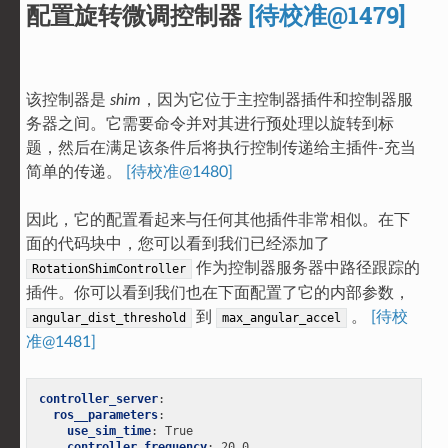
配置旋转微调控制器
[待校准@1479]
该控制器是
shim
，因为它位于主控制器插件和控制器服
务器之间。它需要命令并对其进行预处理以旋转到标
题，然后在满足该条件后将执行控制传递给主插件-充当
简单的传递。
[待校准@1480]
因此，它的配置看起来与任何其他插件非常相似。在下
面的代码块中，您可以看到我们已经添加了
作为控制器服务器中路径跟踪的
RotationShimController
插件。你可以看到我们也在下面配置了它的内部参数，
到
。
[待校
angular_dist_threshold
max_angular_accel
准@1481]
controller_server
:
ros__parameters
:
use_sim_time
:
True
controller_frequency
:
20.0