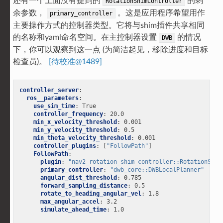
还有一个上面没有提到的
的剩
RotationShimController
余参数，
。这是应用程序希望用作
primary_controller
主要操作方式的控制器类型。它将与shim插件共享相同
的名称和yaml命名空间。在主控制器设置
的情况
DWB
下，你可以观察到这一点 (为简洁起见，移除进度和目标
检查员)。
[待校准@1489]
controller_server
:
ros__parameters
:
use_sim_time
:
True
controller_frequency
:
20.0
min_x_velocity_threshold
:
0.001
min_y_velocity_threshold
:
0.5
min_theta_velocity_threshold
:
0.001
controller_plugins
:
[
"FollowPath"
]
FollowPath
:
plugin
:
"nav2_rotation_shim_controller::RotationShim
primary_controller
:
"dwb_core::DWBLocalPlanner"
angular_dist_threshold
:
0.785
forward_sampling_distance
:
0.5
rotate_to_heading_angular_vel
:
1.8
max_angular_accel
:
3.2
simulate_ahead_time
:
1.0