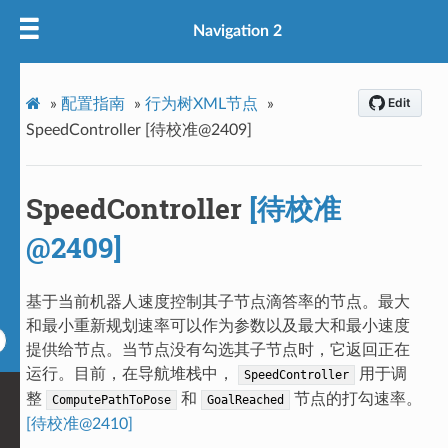
Navigation 2
»
配置指南
»
行为树XML节点
»
SpeedController [待校准@2409]
SpeedController
[待校准
@2409]
基于当前机器人速度控制其子节点滴答率的节点。最大
和最小重新规划速率可以作为参数以及最大和最小速度
提供给节点。当节点没有勾选其子节点时，它返回正在
运行。目前，在导航堆栈中，
用于调
SpeedController
整
和
节点的打勾速率。
ComputePathToPose
GoalReached
[待校准@2410]