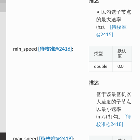
描述
可以勾选子节点
的最大速率
(hz)。
[待校准
@2415]
min_speed
[待校准@2416]
默认
类型
值
double
0.0
描述
低于该最低机器
人速度的子节点
以最小速率
(m/s) 打勾。
[待
校准@2418]
max_speed
[待校准@2419]