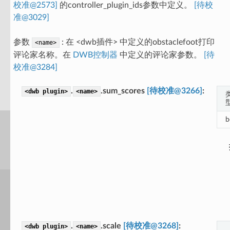
校准@2573]
的controller_plugin_ids参数中定义。
[待校
准@3029]
参数
: 在 <dwb插件> 中定义的obstaclefoot打印
<name>
评论家名称。在
DWB控制器
中定义的评论家参数。
[待
校准@3284]
.
.sum_scores
[待校准@3266]
<dwb
plugin>
<name>
b
.
.scale
[待校准@3268]
<dwb
plugin>
<name>