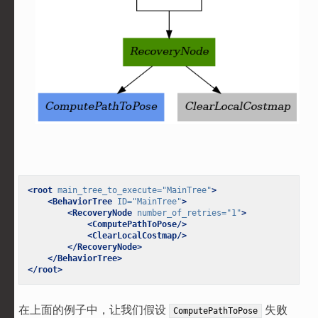
<root
main_tree_to_execute=
"MainTree"
>
<BehaviorTree
ID=
"MainTree"
>
<RecoveryNode
number_of_retries=
"1"
>
<ComputePathToPose/>
<ClearLocalCostmap/>
</RecoveryNode>
</BehaviorTree>
</root>
在上面的例子中，让我们假设
失败
ComputePathToPose