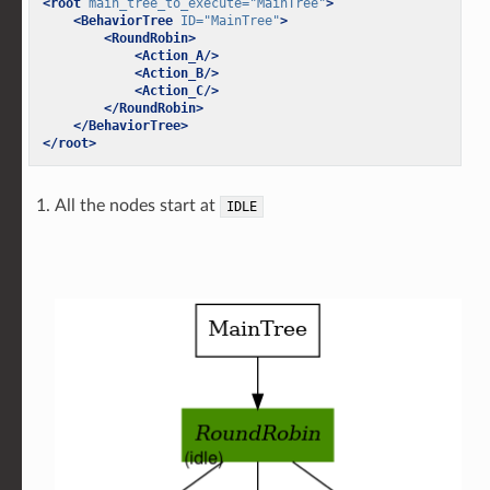
<root
main_tree_to_execute=
"MainTree"
>
<BehaviorTree
ID=
"MainTree"
>
<RoundRobin>
<Action_A/>
<Action_B/>
<Action_C/>
</RoundRobin>
</BehaviorTree>
</root>
All the nodes start at
IDLE