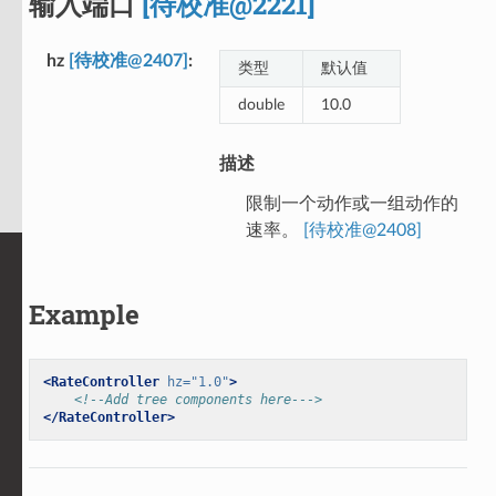
输入端口
[待校准@2221]
hz
[待校准@2407]
类型
默认值
double
10.0
描述
限制一个动作或一组动作的
速率。
[待校准@2408]
Example
<RateController
hz=
"1.0"
>
<!--Add tree components here--->
</RateController>