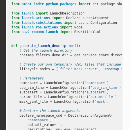
from
ament_index_python.packages
import
get_package_share_
from
launch
import
LaunchDescription
from
launch.actions
import
DeclareLaunchArgument
from
launch.substitutions
import
LaunchConfiguration
from
launch_ros.actions
import
Node
from
nav2_common.launch
import
RewrittenYaml
def
generate_launch_description
():
# Get the launch directory
costmap_filters_demo_dir
=
get_package_share_directory
# Create our own temporary YAML files that include sub
lifecycle_nodes
=
[
'filter_mask_server'
,
'costmap_filt
# Parameters
namespace
=
LaunchConfiguration
(
'namespace'
)
use_sim_time
=
LaunchConfiguration
(
'use_sim_time'
)
autostart
=
LaunchConfiguration
(
'autostart'
)
params_file
=
LaunchConfiguration
(
'params_file'
)
mask_yaml_file
=
LaunchConfiguration
(
'mask'
)
# Declare the launch arguments
declare_namespace_cmd
=
DeclareLaunchArgument
(
'namespace'
,
default_value
=
''
,
description
=
'Top-level namespace'
)