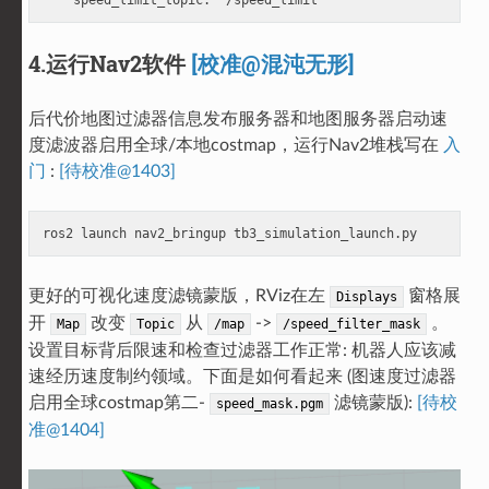
4.运行Nav2软件
[校准@混沌无形]
后代价地图过滤器信息发布服务器和地图服务器启动速
度滤波器启用全球/本地costmap，运行Nav2堆栈写在
入
门
:
[待校准@1403]
更好的可视化速度滤镜蒙版，RViz在左
窗格展
Displays
开
改变
从
->
。
Map
Topic
/map
/speed_filter_mask
设置目标背后限速和检查过滤器工作正常: 机器人应该减
速经历速度制约领域。下面是如何看起来 (图速度过滤器
启用全球costmap第二-
滤镜蒙版):
[待校
speed_mask.pgm
准@1404]