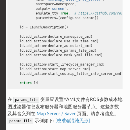
namespace
=
namespace
,
output
=
'screen'
,
emulate_tty
=
True
,
# https://github.com/ros2/l
parameters
=
[
configured_params
])
ld
=
LaunchDescription
()
ld
.
add_action
(
declare_namespace_cmd
)
ld
.
add_action
(
declare_use_sim_time_cmd
)
ld
.
add_action
(
declare_autostart_cmd
)
ld
.
add_action
(
declare_params_file_cmd
)
ld
.
add_action
(
declare_mask_yaml_file_cmd
)
ld
.
add_action
(
start_lifecycle_manager_cmd
)
ld
.
add_action
(
start_map_server_cmd
)
ld
.
add_action
(
start_costmap_filter_info_server_cmd
)
return
ld
在
变量应设置YAML文件有ROS参数成本地
params_file
图过滤器信息发布服务器和地图服务器节点。这些参数
及其含义列在
Map Server / Saver
页面。请参考信息。
示例如下:
[校准@混沌无形]
params_file