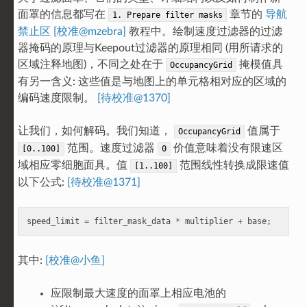
面罩的信息都写在
章节的
导航
1.
Prepare
filter
masks
禁止区 [校准@mzebra]
教程中。绘制速度过滤器的过滤
器掩码的原理与Keepout过滤器的原理相同 (用所请求的
区域注释地图)，不同之处在于
掩模值具
OccupancyGrid
有另一含义: 这些值是与地图上的单元格相对应的区域的
编码速度限制。
[待校准@1370]
让我们，如何解码。我们知道，
值属于
OccupancyGrid
范围。速度过滤器
价值意味着没有限速区
[0..100]
0
域相应零细胞面具。值
范围线性转换成限速值
[1..100]
以下公式:
[待校准@1371]
speed_limit
=
filter_mask_data
*
multiplier
+
base
;
其中:
[校准@小鱼]
应限制最大速度的面罩上相应电池的