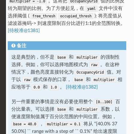
。这将把
值的比例反
multiplier
=
-1.0
OccupancyGrid
转为期望的比例。为了方便起见，在
文件中没有
yaml
选择阈值 (
): 将亮度值从
free_thresh
occupied_thresh
滤波器掩码-> 到速度限制百分比进行1:1的全范围转换。
[待校准@1381]
备注
这是典型的，但不是
和
的强制性
base
multiplier
选择。例如，你可以选择地图模式为
。在这种
raw
情况下，颜色亮度直接转化为
值。对
OccupancyGrid
于以
模式保存的口罩，
和
相
raw
base
multiplier
应地等于
和
。
[待校准@1382]
0.0
1.0
另一件重要的事情是没有必要使用整个
百
[0..100]
分比量表。可以选择
和
系数，以
base
multiplier
便速度限制值属于百分比范围的中间位置。例如，
，
将从 “[40.0% 37
base
=
40.0
multiplier
=
0.1
50.0%] `` range with a step of `` 0.1%” 给出速度限