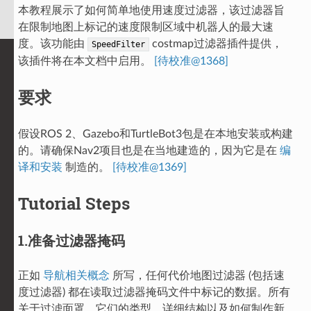
本教程展示了如何简单地使用速度过滤器，该过滤器旨
在限制地图上标记的速度限制区域中机器人的最大速
度。该功能由
costmap过滤器插件提供，
SpeedFilter
该插件将在本文档中启用。
[待校准@1368]
要求
假设ROS 2、Gazebo和TurtleBot3包是在本地安装或构建
的。请确保Nav2项目也是在当地建造的，因为它是在
编
译和安装
制造的。
[待校准@1369]
Tutorial Steps
1.准备过滤器掩码
正如
导航相关概念
所写，任何代价地图过滤器 (包括速
度过滤器) 都在读取过滤器掩码文件中标记的数据。所有
关于过滤面罩、它们的类型、详细结构以及如何制作新