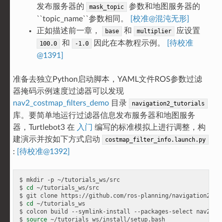
发布服务器的
参数和地图服务器的
mask_topic
``topic_name``参数相同。
[校准@混沌无形]
正如描述前一章，
和
应设置
base
multiplier
和
因此在本教程示例。
[待校准
100.0
-1.0
@1391]
准备去独立Python启动脚本，YAML文件ROS参数过滤
器掩码示例速度过滤器可以发现
nav2_costmap_filters_demo
目录
navigation2_tutorials
库。要简单地运行过滤器信息发布服务器和地图服务
器，Turtlebot3 在
入门
编写的标准模拟上进行调整，构
建演示并按如下方式启动
costmap_filter_info.launch.py
:
[待校准@1392]
$ mkdir -p ~/tutorials_ws/src

$ 
cd
 ~/tutorials_ws/src

$ git clone https://github.com/ros-planning/navigation2_tut
$ 
cd
 ~/tutorials_ws

$ colcon build --symlink-install --packages-select nav2_cos
$ 
source
 ~/tutorials_ws/install/setup.bash
