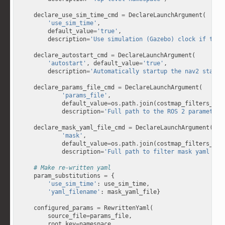
declare_use_sim_time_cmd
=
DeclareLaunchArgument
(
'use_sim_time'
,
default_value
=
'true'
,
description
=
'Use simulation (Gazebo) clock if true
declare_autostart_cmd
=
DeclareLaunchArgument
(
'autostart'
,
default_value
=
'true'
,
description
=
'Automatically startup the nav2 stack'
declare_params_file_cmd
=
DeclareLaunchArgument
(
'params_file'
,
default_value
=
os
.
path
.
join
(
costmap_filters_dem
description
=
'Full path to the ROS 2 parameters
declare_mask_yaml_file_cmd
=
DeclareLaunchArgument
(
'mask'
,
default_value
=
os
.
path
.
join
(
costmap_filters_dem
description
=
'Full path to filter mask yaml fil
# Make re-written yaml
param_substitutions
=
{
'use_sim_time'
:
use_sim_time
,
'yaml_filename'
:
mask_yaml_file
}
configured_params
=
RewrittenYaml
(
source_file
=
params_file
,
root_key
=
namespace
,