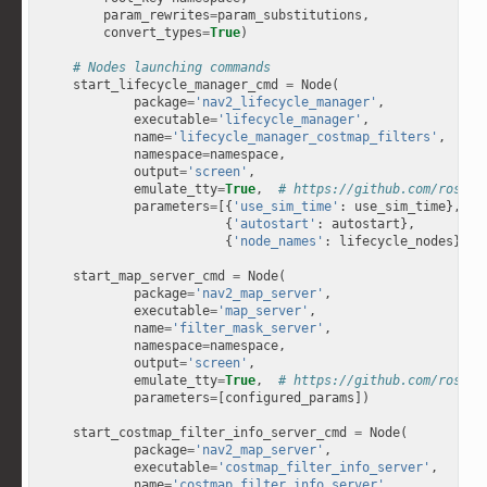
param_rewrites
=
param_substitutions
,
convert_types
=
True
)
# Nodes launching commands
start_lifecycle_manager_cmd
=
Node
(
package
=
'nav2_lifecycle_manager'
,
executable
=
'lifecycle_manager'
,
name
=
'lifecycle_manager_costmap_filters'
,
namespace
=
namespace
,
output
=
'screen'
,
emulate_tty
=
True
,
# https://github.com/ros2/l
parameters
=
[{
'use_sim_time'
:
use_sim_time
},
{
'autostart'
:
autostart
},
{
'node_names'
:
lifecycle_nodes
}])
start_map_server_cmd
=
Node
(
package
=
'nav2_map_server'
,
executable
=
'map_server'
,
name
=
'filter_mask_server'
,
namespace
=
namespace
,
output
=
'screen'
,
emulate_tty
=
True
,
# https://github.com/ros2/l
parameters
=
[
configured_params
])
start_costmap_filter_info_server_cmd
=
Node
(
package
=
'nav2_map_server'
,
executable
=
'costmap_filter_info_server'
,
name
=
'costmap_filter_info_server'
,