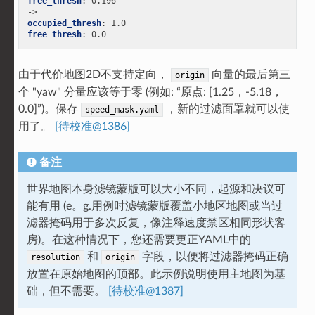
free_thresh
:
0.196
->
occupied_thresh
:
1.0
free_thresh
:
0.0
由于代价地图2D不支持定向，
向量的最后第三
origin
个 "yaw" 分量应该等于零 (例如: “原点: [1.25，-5.18，
0.0]”)。保存
，新的过滤面罩就可以使
speed_mask.yaml
用了。
[待校准@1386]
备注
世界地图本身滤镜蒙版可以大小不同，起源和决议可
能有用 (e。g.用例时滤镜蒙版覆盖小地区地图或当过
滤器掩码用于多次反复，像注释速度禁区相同形状客
房)。在这种情况下，您还需要更正YAML中的
和
字段，以便将过滤器掩码正确
resolution
origin
放置在原始地图的顶部。此示例说明使用主地图为基
础，但不需要。
[待校准@1387]