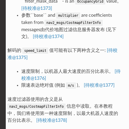
``filter_mask_data`` - is an
value。
OccupancyGrid
[待校准@1373]
参数``base`` and
are coefficients
multiplier
taken from
nav2_msgs/CostmapFilterInfo
messages由代价地图过滤信息服务器发布 (见下
文)。
[待校准@1374]
解码的
值可能有以下两种含义之一:
[待校
speed_limit
准@1375]
速度限制，以机器人最大速度的百分比表示。
[待
校准@1376]
限速表达绝对值 (例如
)。
[待校准@1377]
m/s
速度过滤器使用的含义是从
信息中读取。在本教程
nav2_msgs/CostmapFilterInfo
中，我们将使用第一种速度限制，以最大机器人速度的
百分比表示。
[待校准@1378]